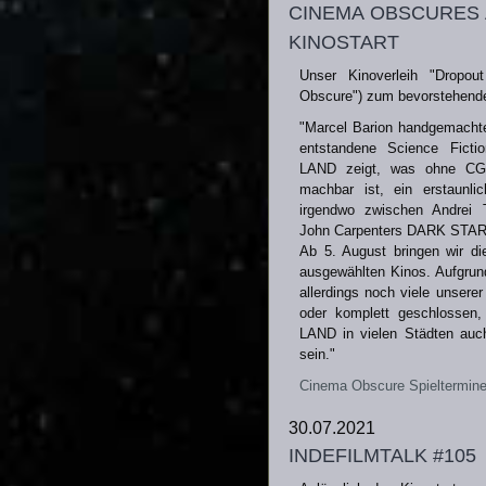
cinema obscures
kinostart
Unser Kinoverleih "Dropou
Obscure") zum bevorstehende
"Marcel Barion handgemachte
entstandene Science Fic
LAND zeigt, was ohne CGI 
machbar ist, ein erstaunli
irgendwo zwischen Andrei
John Carpenters DARK STAR
Ab 5. August bringen wir die
ausgewählten Kinos. Aufgrun
allerdings noch viele unsere
oder komplett geschlossen
LAND in vielen Städten auc
sein."
Cinema Obscure Spieltermin
30.07.2021
indefilmtalk #105