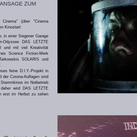
 ansage zum
t Cinema" (über "Cinema
n Kinostart:
, in einer Siegener Garage
tion-Odyssee DAS LETZTE
und mit viel Kreativität
ches Science Fiction-Werk
 Tarkowskis SOLARIS und
.
ses feine D.I.Y.-Projekt in
d der Corona-Auflagen sind
r Stammkinos im Notbetrieb
, daher wird DAS LETZTE
h erst im Herbst zu sehen
e