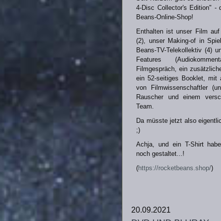
4-Disc Collector's Edition" -
Beans-Online-Shop!
Enthalten ist unser Film au
(2), unser Making-of in Spie
Beans-TV-Telekollektiv (4) u
Features (Audiokommen
Filmgespräch, ein zusätzliche
ein 52-seitiges Booklet, mit 
von Filmwissenschaftler (un
Rauscher und einem versch
Team.
Da müsste jetzt also eigentli
;)
Achja, und ein T-Shirt hab
noch gestaltet...!
(
https://rocketbeans.shop/
)
20.09.2021
dvd und bluray