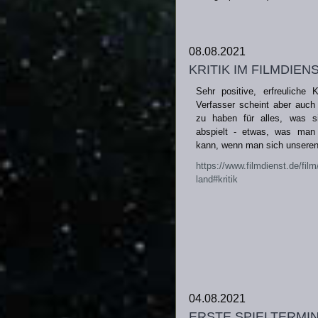
08.08.2021
kritik im filmdien
Sehr positive, erfreuliche K
Verfasser scheint aber auch 
zu haben für alles, was s
abspielt - etwas, was man 
kann, wenn man sich unseren 
https://www.filmdienst.de/film
land#kritik
04.08.2021
erste spieltermi