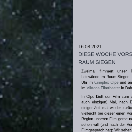
16.08.2021
diese woche vors
raum siegen
Zweimal flimmert unser
Leinwände im Raum Siegen: 
Uhr im
Cineplex Olpe
und am 
im
Viktoria Filmtheater
in Dah
In Olpe läuft der Film zum 
auch einzigen) Mal, nach D
einiger Zeit mal wieder zurüc
vielleicht bei dieser einen Vo
Region unseren Film gerne n
sehen will (und nach der Vor
Filmgespräch hat): Wir sehen