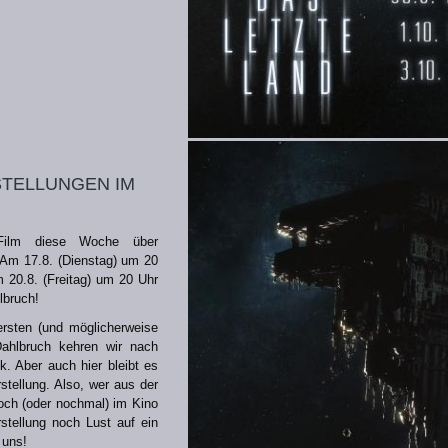
tellungen im
 Film diese Woche über
Am 17.8. (Dienstag) um 20
20.8. (Freitag) um 20 Uhr
lbruch!
ersten (und möglicherweise
ahlbruch kehren wir nach
k. Aber auch hier bleibt es
rstellung. Also, wer aus der
och (oder nochmal) im Kino
stellung noch Lust auf ein
 uns!